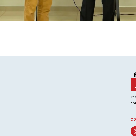
Im
con
co